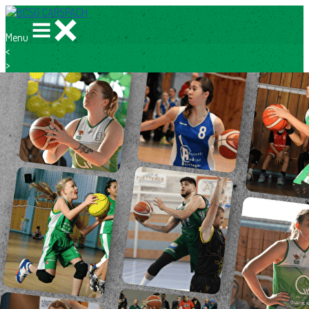
Menu
<
>
Archives
Articles de presse
Vidéos
?>
Images de la page d'accueil
Cliquez pour éditer