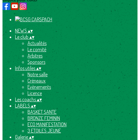
NEWS
▴
▾
Le club
▴
▾
Actualités
Le comité
Arbitres
Sponsors
Infos utiles
▴
▾
Notre salle
Créneaux
Evènements
Licence
Les coachs
▴
▾
LABELS
▴
▾
BASKET SANTE
BRONZE FEMININ
ECO MANIFESTATION
3 ETOILES JEUNE
Galerie
▴
▾